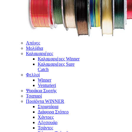
Απόχες
Μολύβια
Καλαμαριέρες
Καλαμαριέρες Winner
Καλαμαριέρες Sure
Catch
Φελλοί
Winner
Venturieri
Ψαράκια Συρτής
Τσαπαρί
Προϊόντα WINNER
Στριφτάρια
Διάφορα Στόπερ
Χάντρες
Αξεσουάρ
Τσάντες