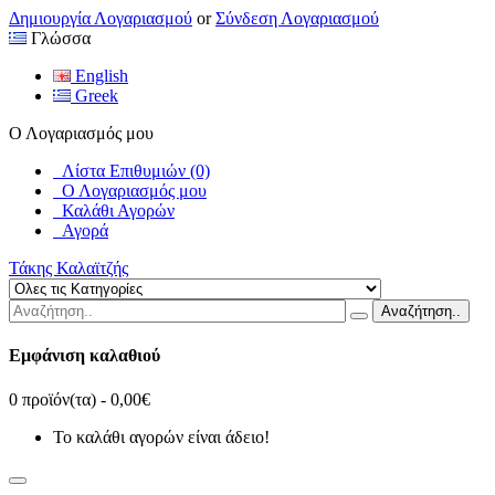
Δημιουργία Λογαριασμού
or
Σύνδεση Λογαριασμού
Γλώσσα
English
Greek
Ο Λογαριασμός μου
Λίστα Επιθυμιών (0)
Ο Λογαριασμός μου
Καλάθι Αγορών
Αγορά
Τάκης Καλαϊτζής
Αναζήτηση..
Εμφάνιση καλαθιού
0 προϊόν(τα) - 0,00€
Το καλάθι αγορών είναι άδειο!