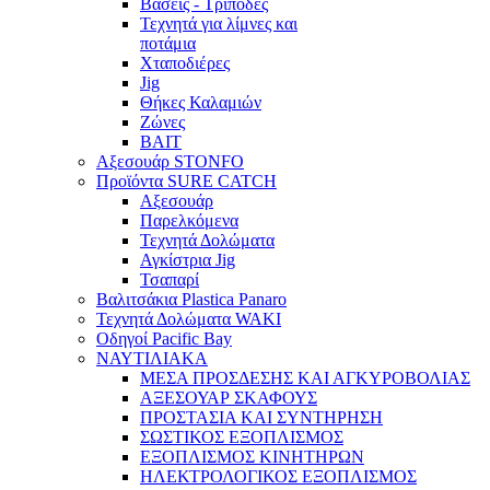
Βάσεις - Τρίποδες
Τεχνητά για λίμνες και
ποτάμια
Χταποδιέρες
Jig
Θήκες Καλαμιών
Ζώνες
BAIT
Αξεσουάρ STONFO
Προϊόντα SURE CATCH
Αξεσουάρ
Παρελκόμενα
Τεχνητά Δολώματα
Αγκίστρια Jig
Τσαπαρί
Βαλιτσάκια Plastica Panaro
Τεχνητά Δολώματα WAKI
Οδηγοί Pacific Bay
ΝΑΥΤΙΛΙΑΚΑ
ΜΕΣΑ ΠΡΟΣΔΕΣΗΣ ΚΑΙ ΑΓΚΥΡΟΒΟΛΙΑΣ
ΑΞΕΣΟΥΑΡ ΣΚΑΦΟΥΣ
ΠΡΟΣΤΑΣΙΑ ΚΑΙ ΣΥΝΤΗΡΗΣΗ
ΣΩΣΤΙΚΟΣ ΕΞΟΠΛΙΣΜΟΣ
ΕΞΟΠΛΙΣΜΟΣ ΚΙΝΗΤΗΡΩΝ
ΗΛΕΚΤΡΟΛΟΓΙΚΟΣ ΕΞΟΠΛΙΣΜΟΣ