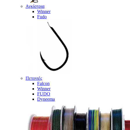
Αγκίστρια
Winner
Fudo
Πετονιές
Falcon
Winner
FUDO
Dyneema