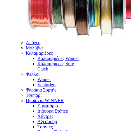
Απόχες
Μολύβια
Καλαμαριέρες
Καλαμαριέρες Winner
Καλαμαριέρες Sure
Catch
Φελλοί
Winner
Venturieri
Ψαράκια Συρτής
Τσαπαρί
Προϊόντα WINNER
Στριφτάρια
Διάφορα Στόπερ
Χάντρες
Αξεσουάρ
Τσάντες