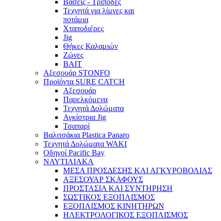
Βάσεις - Τρίποδες
Τεχνητά για λίμνες και
ποτάμια
Χταποδιέρες
Jig
Θήκες Καλαμιών
Ζώνες
BAIT
Αξεσουάρ STONFO
Προϊόντα SURE CATCH
Αξεσουάρ
Παρελκόμενα
Τεχνητά Δολώματα
Αγκίστρια Jig
Τσαπαρί
Βαλιτσάκια Plastica Panaro
Τεχνητά Δολώματα WAKI
Οδηγοί Pacific Bay
ΝΑΥΤΙΛΙΑΚΑ
ΜΕΣΑ ΠΡΟΣΔΕΣΗΣ ΚΑΙ ΑΓΚΥΡΟΒΟΛΙΑΣ
ΑΞΕΣΟΥΑΡ ΣΚΑΦΟΥΣ
ΠΡΟΣΤΑΣΙΑ ΚΑΙ ΣΥΝΤΗΡΗΣΗ
ΣΩΣΤΙΚΟΣ ΕΞΟΠΛΙΣΜΟΣ
ΕΞΟΠΛΙΣΜΟΣ ΚΙΝΗΤΗΡΩΝ
ΗΛΕΚΤΡΟΛΟΓΙΚΟΣ ΕΞΟΠΛΙΣΜΟΣ