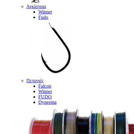
Αγκίστρια
Winner
Fudo
Πετονιές
Falcon
Winner
FUDO
Dyneema