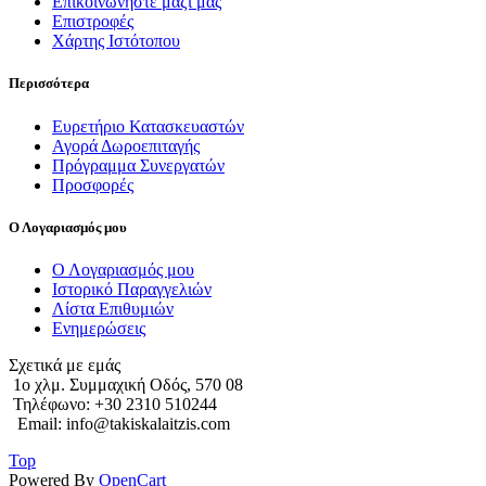
Επικοινωνήστε μαζί μας
Επιστροφές
Χάρτης Ιστότοπου
Περισσότερα
Ευρετήριο Κατασκευαστών
Αγορά Δωροεπιταγής
Πρόγραμμα Συνεργατών
Προσφορές
Ο Λογαριασμός μου
Ο Λογαριασμός μου
Ιστορικό Παραγγελιών
Λίστα Επιθυμιών
Ενημερώσεις
Σχετικά με εμάς
1o χλμ. Συμμαχική Οδός, 570 08
Τηλέφωνο: +30 2310 510244
Email: info@takiskalaitzis.com
Top
Powered By
OpenCart