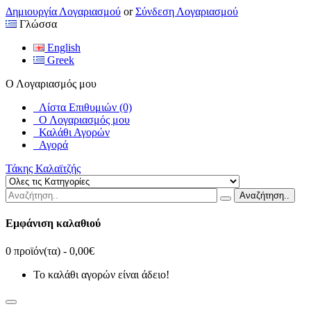
Δημιουργία Λογαριασμού
or
Σύνδεση Λογαριασμού
Γλώσσα
English
Greek
Ο Λογαριασμός μου
Λίστα Επιθυμιών (0)
Ο Λογαριασμός μου
Καλάθι Αγορών
Αγορά
Τάκης Καλαϊτζής
Αναζήτηση..
Εμφάνιση καλαθιού
0 προϊόν(τα) - 0,00€
Το καλάθι αγορών είναι άδειο!