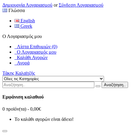
Δημιουργία Λογαριασμού
or
Σύνδεση Λογαριασμού
Γλώσσα
English
Greek
Ο Λογαριασμός μου
Λίστα Επιθυμιών (0)
Ο Λογαριασμός μου
Καλάθι Αγορών
Αγορά
Τάκης Καλαϊτζής
Αναζήτηση..
Εμφάνιση καλαθιού
0 προϊόν(τα) - 0,00€
Το καλάθι αγορών είναι άδειο!