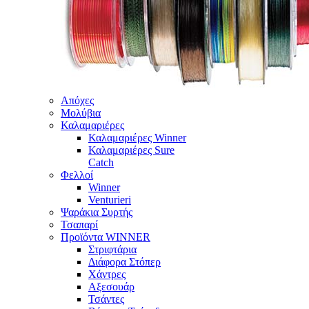
Απόχες
Μολύβια
Καλαμαριέρες
Καλαμαριέρες Winner
Καλαμαριέρες Sure
Catch
Φελλοί
Winner
Venturieri
Ψαράκια Συρτής
Τσαπαρί
Προϊόντα WINNER
Στριφτάρια
Διάφορα Στόπερ
Χάντρες
Αξεσουάρ
Τσάντες