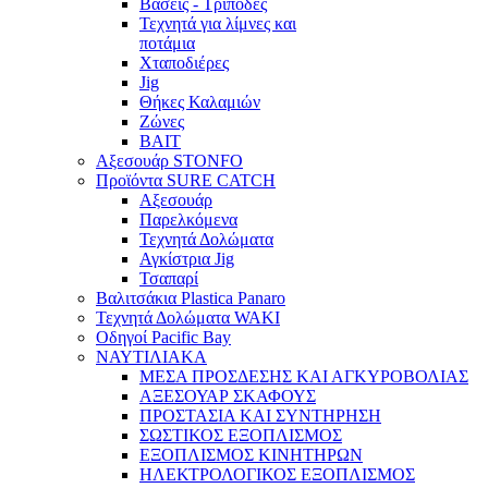
Βάσεις - Τρίποδες
Τεχνητά για λίμνες και
ποτάμια
Χταποδιέρες
Jig
Θήκες Καλαμιών
Ζώνες
BAIT
Αξεσουάρ STONFO
Προϊόντα SURE CATCH
Αξεσουάρ
Παρελκόμενα
Τεχνητά Δολώματα
Αγκίστρια Jig
Τσαπαρί
Βαλιτσάκια Plastica Panaro
Τεχνητά Δολώματα WAKI
Οδηγοί Pacific Bay
ΝΑΥΤΙΛΙΑΚΑ
ΜΕΣΑ ΠΡΟΣΔΕΣΗΣ ΚΑΙ ΑΓΚΥΡΟΒΟΛΙΑΣ
ΑΞΕΣΟΥΑΡ ΣΚΑΦΟΥΣ
ΠΡΟΣΤΑΣΙΑ ΚΑΙ ΣΥΝΤΗΡΗΣΗ
ΣΩΣΤΙΚΟΣ ΕΞΟΠΛΙΣΜΟΣ
ΕΞΟΠΛΙΣΜΟΣ ΚΙΝΗΤΗΡΩΝ
ΗΛΕΚΤΡΟΛΟΓΙΚΟΣ ΕΞΟΠΛΙΣΜΟΣ