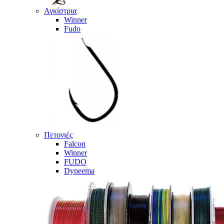
Αγκίστρια
Winner
Fudo
Πετονιές
Falcon
Winner
FUDO
Dyneema