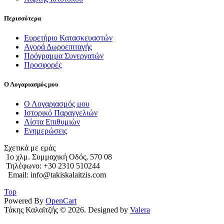
Περισσότερα
Ευρετήριο Κατασκευαστών
Αγορά Δωροεπιταγής
Πρόγραμμα Συνεργατών
Προσφορές
Ο Λογαριασμός μου
Ο Λογαριασμός μου
Ιστορικό Παραγγελιών
Λίστα Επιθυμιών
Ενημερώσεις
Σχετικά με εμάς
1o χλμ. Συμμαχική Οδός, 570 08
Τηλέφωνο: +30 2310 510244
Email: info@takiskalaitzis.com
Top
Powered By
OpenCart
Τάκης Καλαϊτζής © 2026. Designed by
Valera