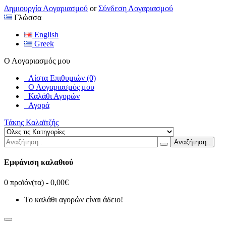
Δημιουργία Λογαριασμού
or
Σύνδεση Λογαριασμού
Γλώσσα
English
Greek
Ο Λογαριασμός μου
Λίστα Επιθυμιών (0)
Ο Λογαριασμός μου
Καλάθι Αγορών
Αγορά
Τάκης Καλαϊτζής
Αναζήτηση..
Εμφάνιση καλαθιού
0 προϊόν(τα) - 0,00€
Το καλάθι αγορών είναι άδειο!