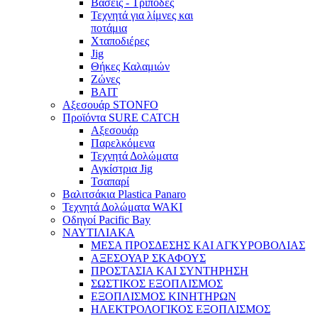
Βάσεις - Τρίποδες
Τεχνητά για λίμνες και
ποτάμια
Χταποδιέρες
Jig
Θήκες Καλαμιών
Ζώνες
BAIT
Αξεσουάρ STONFO
Προϊόντα SURE CATCH
Αξεσουάρ
Παρελκόμενα
Τεχνητά Δολώματα
Αγκίστρια Jig
Τσαπαρί
Βαλιτσάκια Plastica Panaro
Τεχνητά Δολώματα WAKI
Οδηγοί Pacific Bay
ΝΑΥΤΙΛΙΑΚΑ
ΜΕΣΑ ΠΡΟΣΔΕΣΗΣ ΚΑΙ ΑΓΚΥΡΟΒΟΛΙΑΣ
ΑΞΕΣΟΥΑΡ ΣΚΑΦΟΥΣ
ΠΡΟΣΤΑΣΙΑ ΚΑΙ ΣΥΝΤΗΡΗΣΗ
ΣΩΣΤΙΚΟΣ ΕΞΟΠΛΙΣΜΟΣ
ΕΞΟΠΛΙΣΜΟΣ ΚΙΝΗΤΗΡΩΝ
ΗΛΕΚΤΡΟΛΟΓΙΚΟΣ ΕΞΟΠΛΙΣΜΟΣ