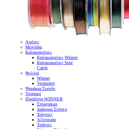
Απόχες
Μολύβια
Καλαμαριέρες
Καλαμαριέρες Winner
Καλαμαριέρες Sure
Catch
Φελλοί
Winner
Venturieri
Ψαράκια Συρτής
Τσαπαρί
Προϊόντα WINNER
Στριφτάρια
Διάφορα Στόπερ
Χάντρες
Αξεσουάρ
Τσάντες