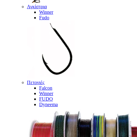
Αγκίστρια
Winner
Fudo
Πετονιές
Falcon
Winner
FUDO
Dyneema