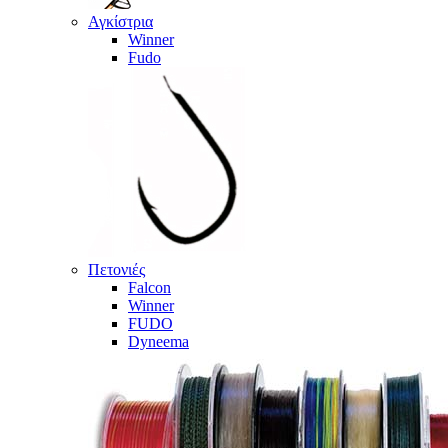
Αγκίστρια
Winner
Fudo
Πετονιές
Falcon
Winner
FUDO
Dyneema