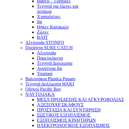
Βάσεις - Τρίποδες
Τεχνητά για λίμνες και
ποτάμια
Χταποδιέρες
Jig
Θήκες Καλαμιών
Ζώνες
BAIT
Αξεσουάρ STONFO
Προϊόντα SURE CATCH
Αξεσουάρ
Παρελκόμενα
Τεχνητά Δολώματα
Αγκίστρια Jig
Τσαπαρί
Βαλιτσάκια Plastica Panaro
Τεχνητά Δολώματα WAKI
Οδηγοί Pacific Bay
ΝΑΥΤΙΛΙΑΚΑ
ΜΕΣΑ ΠΡΟΣΔΕΣΗΣ ΚΑΙ ΑΓΚΥΡΟΒΟΛΙΑΣ
ΑΞΕΣΟΥΑΡ ΣΚΑΦΟΥΣ
ΠΡΟΣΤΑΣΙΑ ΚΑΙ ΣΥΝΤΗΡΗΣΗ
ΣΩΣΤΙΚΟΣ ΕΞΟΠΛΙΣΜΟΣ
ΕΞΟΠΛΙΣΜΟΣ ΚΙΝΗΤΗΡΩΝ
ΗΛΕΚΤΡΟΛΟΓΙΚΟΣ ΕΞΟΠΛΙΣΜΟΣ