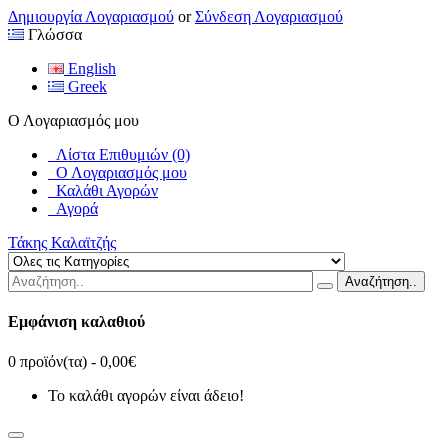
Δημιουργία Λογαριασμού
or
Σύνδεση Λογαριασμού
Γλώσσα
English
Greek
Ο Λογαριασμός μου
Λίστα Επιθυμιών (0)
Ο Λογαριασμός μου
Καλάθι Αγορών
Αγορά
Τάκης Καλαϊτζής
Αναζήτηση..
Εμφάνιση καλαθιού
0 προϊόν(τα) - 0,00€
Το καλάθι αγορών είναι άδειο!