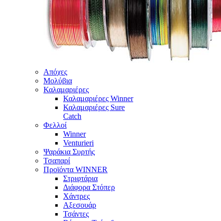
Απόχες
Μολύβια
Καλαμαριέρες
Καλαμαριέρες Winner
Καλαμαριέρες Sure
Catch
Φελλοί
Winner
Venturieri
Ψαράκια Συρτής
Τσαπαρί
Προϊόντα WINNER
Στριφτάρια
Διάφορα Στόπερ
Χάντρες
Αξεσουάρ
Τσάντες