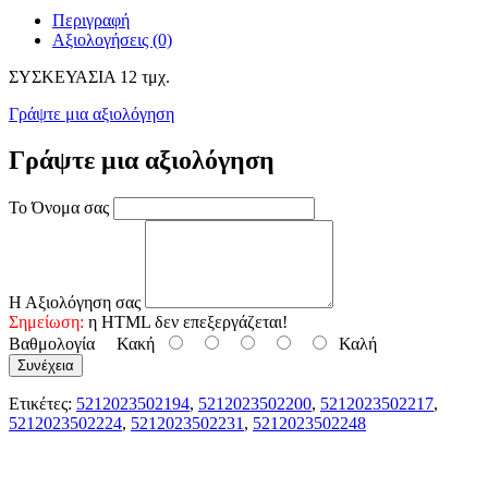
Περιγραφή
Αξιολογήσεις (0)
ΣΥΣΚΕΥΑΣΙΑ 12 τμχ.
Γράψτε μια αξιολόγηση
Γράψτε μια αξιολόγηση
Το Όνομα σας
Η Αξιολόγηση σας
Σημείωση:
η HTML δεν επεξεργάζεται!
Βαθμολογία
Κακή
Καλή
Συνέχεια
Ετικέτες:
5212023502194
,
5212023502200
,
5212023502217
,
5212023502224
,
5212023502231
,
5212023502248