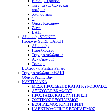
Βάσεις - Τρίποδες
Τεχνητά για λίμνες και
ποτάμια
Χταποδιέρες
Jig
Θήκες Καλαμιών
Ζώνες
BAIT
Αξεσουάρ STONFO
Προϊόντα SURE CATCH
Αξεσουάρ
Παρελκόμενα
Τεχνητά Δολώματα
Αγκίστρια Jig
Τσαπαρί
Βαλιτσάκια Plastica Panaro
Τεχνητά Δολώματα WAKI
Οδηγοί Pacific Bay
ΝΑΥΤΙΛΙΑΚΑ
ΜΕΣΑ ΠΡΟΣΔΕΣΗΣ ΚΑΙ ΑΓΚΥΡΟΒΟΛΙΑΣ
ΑΞΕΣΟΥΑΡ ΣΚΑΦΟΥΣ
ΠΡΟΣΤΑΣΙΑ ΚΑΙ ΣΥΝΤΗΡΗΣΗ
ΣΩΣΤΙΚΟΣ ΕΞΟΠΛΙΣΜΟΣ
ΕΞΟΠΛΙΣΜΟΣ ΚΙΝΗΤΗΡΩΝ
ΗΛΕΚΤΡΟΛΟΓΙΚΟΣ ΕΞΟΠΛΙΣΜΟΣ