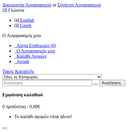
Δημιουργία Λογαριασμού
or
Σύνδεση Λογαριασμού
Γλώσσα
English
Greek
Ο Λογαριασμός μου
Λίστα Επιθυμιών (0)
Ο Λογαριασμός μου
Καλάθι Αγορών
Αγορά
Τάκης Καλαϊτζής
Αναζήτηση..
Εμφάνιση καλαθιού
0 προϊόν(τα) - 0,00€
Το καλάθι αγορών είναι άδειο!