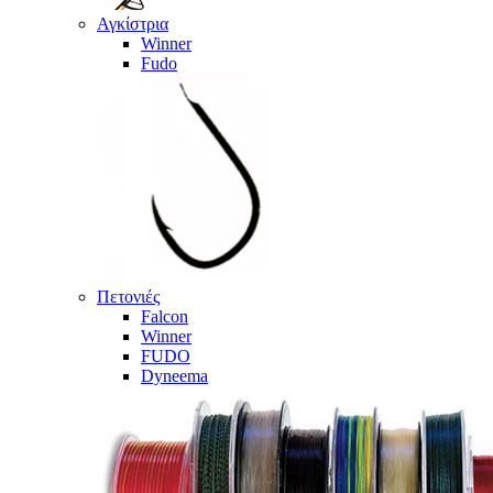
Αγκίστρια
Winner
Fudo
Πετονιές
Falcon
Winner
FUDO
Dyneema