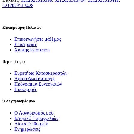
Ετικέτες:
5212023513398
,
5212023513404
,
5212023513411
,
5212023513428
Εξυπηρέτηση Πελατών
Επικοινωνήστε μαζί μας
Επιστροφές
Χάρτης Ιστότοπου
Περισσότερα
Ευρετήριο Κατασκευαστών
Αγορά Δωροεπιταγής
Πρόγραμμα Συνεργατών
Προσφορές
Ο Λογαριασμός μου
Ο Λογαριασμός μου
Ιστορικό Παραγγελιών
Λίστα Επιθυμιών
Ενημερώσεις