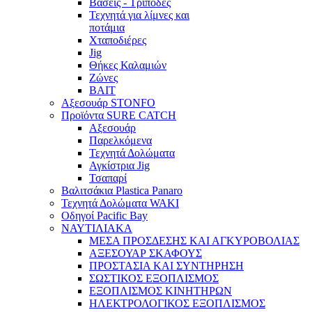
Βάσεις - Τρίποδες
Τεχνητά για λίμνες και
ποτάμια
Χταποδιέρες
Jig
Θήκες Καλαμιών
Ζώνες
BAIT
Αξεσουάρ STONFO
Προϊόντα SURE CATCH
Αξεσουάρ
Παρελκόμενα
Τεχνητά Δολώματα
Αγκίστρια Jig
Τσαπαρί
Βαλιτσάκια Plastica Panaro
Τεχνητά Δολώματα WAKI
Οδηγοί Pacific Bay
ΝΑΥΤΙΛΙΑΚΑ
ΜΕΣΑ ΠΡΟΣΔΕΣΗΣ ΚΑΙ ΑΓΚΥΡΟΒΟΛΙΑΣ
ΑΞΕΣΟΥΑΡ ΣΚΑΦΟΥΣ
ΠΡΟΣΤΑΣΙΑ ΚΑΙ ΣΥΝΤΗΡΗΣΗ
ΣΩΣΤΙΚΟΣ ΕΞΟΠΛΙΣΜΟΣ
ΕΞΟΠΛΙΣΜΟΣ ΚΙΝΗΤΗΡΩΝ
ΗΛΕΚΤΡΟΛΟΓΙΚΟΣ ΕΞΟΠΛΙΣΜΟΣ