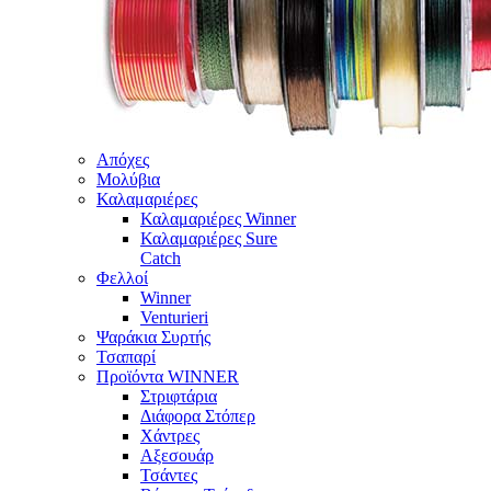
Απόχες
Μολύβια
Καλαμαριέρες
Καλαμαριέρες Winner
Καλαμαριέρες Sure
Catch
Φελλοί
Winner
Venturieri
Ψαράκια Συρτής
Τσαπαρί
Προϊόντα WINNER
Στριφτάρια
Διάφορα Στόπερ
Χάντρες
Αξεσουάρ
Τσάντες