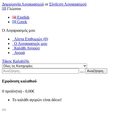
Δημιουργία Λογαριασμού
or
Σύνδεση Λογαριασμού
Γλώσσα
English
Greek
Ο Λογαριασμός μου
Λίστα Επιθυμιών (0)
Ο Λογαριασμός μου
Καλάθι Αγορών
Αγορά
Τάκης Καλαϊτζής
Αναζήτηση..
Εμφάνιση καλαθιού
0 προϊόν(τα) - 0,00€
Το καλάθι αγορών είναι άδειο!