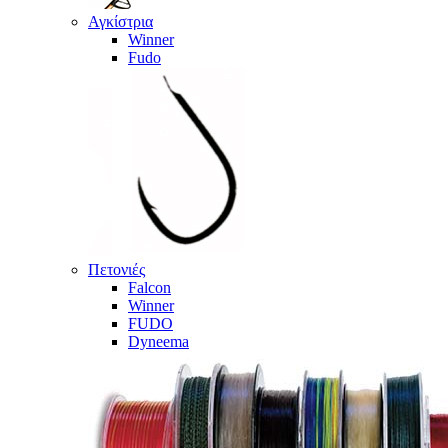
Αγκίστρια
Winner
Fudo
Πετονιές
Falcon
Winner
FUDO
Dyneema