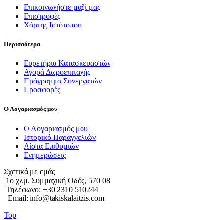
Επικοινωνήστε μαζί μας
Επιστροφές
Χάρτης Ιστότοπου
Περισσότερα
Ευρετήριο Κατασκευαστών
Αγορά Δωροεπιταγής
Πρόγραμμα Συνεργατών
Προσφορές
Ο Λογαριασμός μου
Ο Λογαριασμός μου
Ιστορικό Παραγγελιών
Λίστα Επιθυμιών
Ενημερώσεις
Σχετικά με εμάς
1o χλμ. Συμμαχική Οδός, 570 08
Τηλέφωνο: +30 2310 510244
Email: info@takiskalaitzis.com
Top