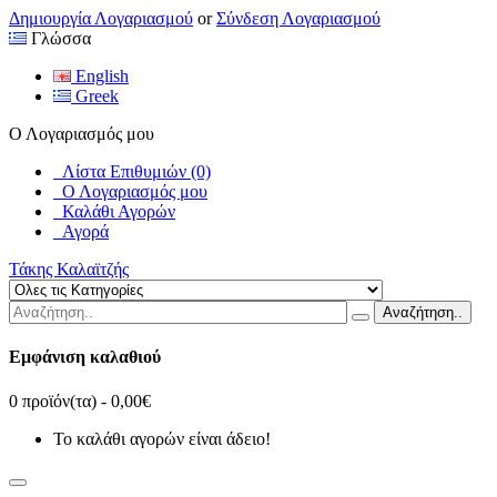
Δημιουργία Λογαριασμού
or
Σύνδεση Λογαριασμού
Γλώσσα
English
Greek
Ο Λογαριασμός μου
Λίστα Επιθυμιών (0)
Ο Λογαριασμός μου
Καλάθι Αγορών
Αγορά
Τάκης Καλαϊτζής
Αναζήτηση..
Εμφάνιση καλαθιού
0 προϊόν(τα) - 0,00€
Το καλάθι αγορών είναι άδειο!