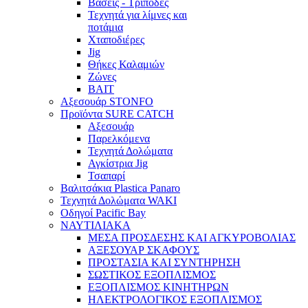
Βάσεις - Τρίποδες
Τεχνητά για λίμνες και
ποτάμια
Χταποδιέρες
Jig
Θήκες Καλαμιών
Ζώνες
BAIT
Αξεσουάρ STONFO
Προϊόντα SURE CATCH
Αξεσουάρ
Παρελκόμενα
Τεχνητά Δολώματα
Αγκίστρια Jig
Τσαπαρί
Βαλιτσάκια Plastica Panaro
Τεχνητά Δολώματα WAKI
Οδηγοί Pacific Bay
ΝΑΥΤΙΛΙΑΚΑ
ΜΕΣΑ ΠΡΟΣΔΕΣΗΣ ΚΑΙ ΑΓΚΥΡΟΒΟΛΙΑΣ
ΑΞΕΣΟΥΑΡ ΣΚΑΦΟΥΣ
ΠΡΟΣΤΑΣΙΑ ΚΑΙ ΣΥΝΤΗΡΗΣΗ
ΣΩΣΤΙΚΟΣ ΕΞΟΠΛΙΣΜΟΣ
ΕΞΟΠΛΙΣΜΟΣ ΚΙΝΗΤΗΡΩΝ
ΗΛΕΚΤΡΟΛΟΓΙΚΟΣ ΕΞΟΠΛΙΣΜΟΣ