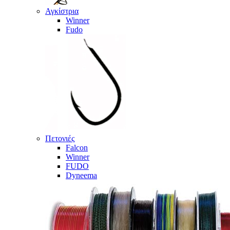
Αγκίστρια
Winner
Fudo
Πετονιές
Falcon
Winner
FUDO
Dyneema