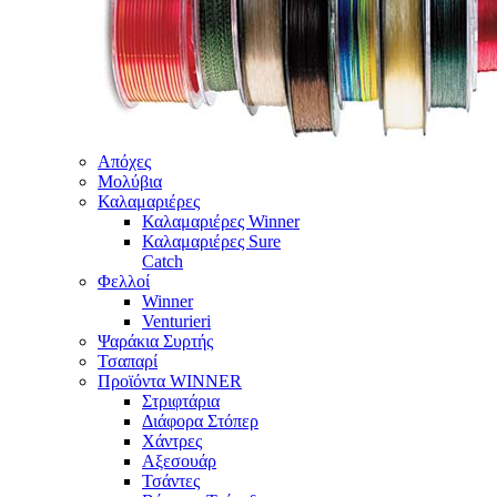
Απόχες
Μολύβια
Καλαμαριέρες
Καλαμαριέρες Winner
Καλαμαριέρες Sure
Catch
Φελλοί
Winner
Venturieri
Ψαράκια Συρτής
Τσαπαρί
Προϊόντα WINNER
Στριφτάρια
Διάφορα Στόπερ
Χάντρες
Αξεσουάρ
Τσάντες