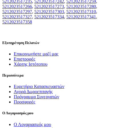
5212023517235
,
5212023517242
,
5212023517259
,
5212023517266
,
5212023517273
,
5212023517280
,
5212023517297
,
5212023517303
,
5212023517310
,
5212023517327
,
5212023517334
,
5212023517341
,
5212023517358
Εξυπηρέτηση Πελατών
Επικοινωνήστε μαζί μας
Επιστροφές
Χάρτης Ιστότοπου
Περισσότερα
Ευρετήριο Κατασκευαστών
Αγορά Δωροεπιταγής
Πρόγραμμα Συνεργατών
Προσφορές
Ο Λογαριασμός μου
Ο Λογαριασμός μου