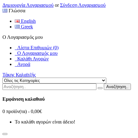
Δημιουργία Λογαριασμού
or
Σύνδεση Λογαριασμού
Γλώσσα
English
Greek
Ο Λογαριασμός μου
Λίστα Επιθυμιών (0)
Ο Λογαριασμός μου
Καλάθι Αγορών
Αγορά
Τάκης Καλαϊτζής
Αναζήτηση..
Εμφάνιση καλαθιού
0 προϊόν(τα) - 0,00€
Το καλάθι αγορών είναι άδειο!