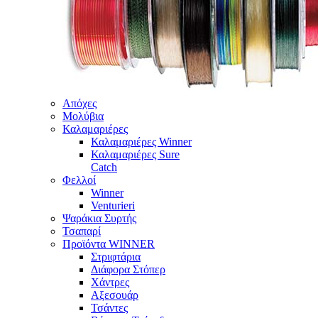
Απόχες
Μολύβια
Καλαμαριέρες
Καλαμαριέρες Winner
Καλαμαριέρες Sure
Catch
Φελλοί
Winner
Venturieri
Ψαράκια Συρτής
Τσαπαρί
Προϊόντα WINNER
Στριφτάρια
Διάφορα Στόπερ
Χάντρες
Αξεσουάρ
Τσάντες