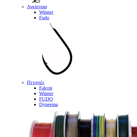
Αγκίστρια
Winner
Fudo
Πετονιές
Falcon
Winner
FUDO
Dyneema