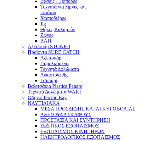
Βάσεις - Τρίποδες
Τεχνητά για λίμνες και
ποτάμια
Χταποδιέρες
Jig
Θήκες Καλαμιών
Ζώνες
BAIT
Αξεσουάρ STONFO
Προϊόντα SURE CATCH
Αξεσουάρ
Παρελκόμενα
Τεχνητά Δολώματα
Αγκίστρια Jig
Τσαπαρί
Βαλιτσάκια Plastica Panaro
Τεχνητά Δολώματα WAKI
Οδηγοί Pacific Bay
ΝΑΥΤΙΛΙΑΚΑ
ΜΕΣΑ ΠΡΟΣΔΕΣΗΣ ΚΑΙ ΑΓΚΥΡΟΒΟΛΙΑΣ
ΑΞΕΣΟΥΑΡ ΣΚΑΦΟΥΣ
ΠΡΟΣΤΑΣΙΑ ΚΑΙ ΣΥΝΤΗΡΗΣΗ
ΣΩΣΤΙΚΟΣ ΕΞΟΠΛΙΣΜΟΣ
ΕΞΟΠΛΙΣΜΟΣ ΚΙΝΗΤΗΡΩΝ
ΗΛΕΚΤΡΟΛΟΓΙΚΟΣ ΕΞΟΠΛΙΣΜΟΣ