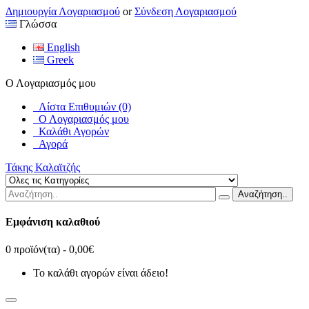
Δημιουργία Λογαριασμού
or
Σύνδεση Λογαριασμού
Γλώσσα
English
Greek
Ο Λογαριασμός μου
Λίστα Επιθυμιών (0)
Ο Λογαριασμός μου
Καλάθι Αγορών
Αγορά
Τάκης Καλαϊτζής
Αναζήτηση..
Εμφάνιση καλαθιού
0 προϊόν(τα) - 0,00€
Το καλάθι αγορών είναι άδειο!