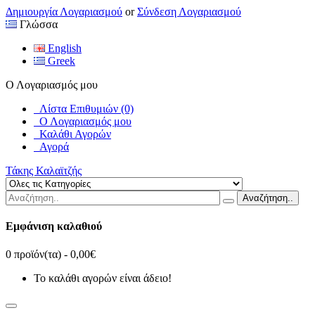
Δημιουργία Λογαριασμού
or
Σύνδεση Λογαριασμού
Γλώσσα
English
Greek
Ο Λογαριασμός μου
Λίστα Επιθυμιών (0)
Ο Λογαριασμός μου
Καλάθι Αγορών
Αγορά
Τάκης Καλαϊτζής
Αναζήτηση..
Εμφάνιση καλαθιού
0 προϊόν(τα) - 0,00€
Το καλάθι αγορών είναι άδειο!