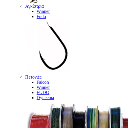
Αγκίστρια
Winner
Fudo
Πετονιές
Falcon
Winner
FUDO
Dyneema