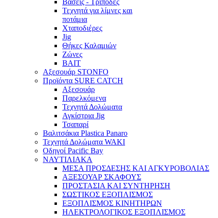
Βάσεις - Τρίποδες
Τεχνητά για λίμνες και
ποτάμια
Χταποδιέρες
Jig
Θήκες Καλαμιών
Ζώνες
BAIT
Αξεσουάρ STONFO
Προϊόντα SURE CATCH
Αξεσουάρ
Παρελκόμενα
Τεχνητά Δολώματα
Αγκίστρια Jig
Τσαπαρί
Βαλιτσάκια Plastica Panaro
Τεχνητά Δολώματα WAKI
Οδηγοί Pacific Bay
ΝΑΥΤΙΛΙΑΚΑ
ΜΕΣΑ ΠΡΟΣΔΕΣΗΣ ΚΑΙ ΑΓΚΥΡΟΒΟΛΙΑΣ
ΑΞΕΣΟΥΑΡ ΣΚΑΦΟΥΣ
ΠΡΟΣΤΑΣΙΑ ΚΑΙ ΣΥΝΤΗΡΗΣΗ
ΣΩΣΤΙΚΟΣ ΕΞΟΠΛΙΣΜΟΣ
ΕΞΟΠΛΙΣΜΟΣ ΚΙΝΗΤΗΡΩΝ
ΗΛΕΚΤΡΟΛΟΓΙΚΟΣ ΕΞΟΠΛΙΣΜΟΣ