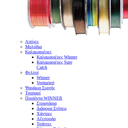
Απόχες
Μολύβια
Καλαμαριέρες
Καλαμαριέρες Winner
Καλαμαριέρες Sure
Catch
Φελλοί
Winner
Venturieri
Ψαράκια Συρτής
Τσαπαρί
Προϊόντα WINNER
Στριφτάρια
Διάφορα Στόπερ
Χάντρες
Αξεσουάρ
Τσάντες