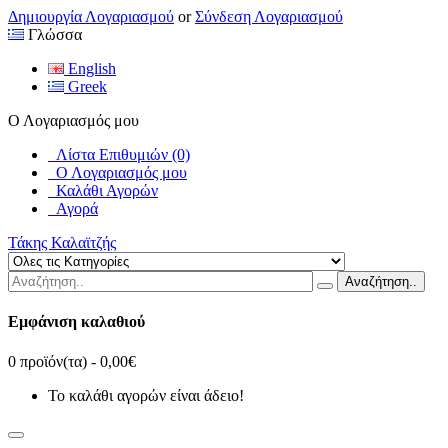
Δημιουργία Λογαριασμού
or
Σύνδεση Λογαριασμού
Γλώσσα
English
Greek
Ο Λογαριασμός μου
Λίστα Επιθυμιών (0)
Ο Λογαριασμός μου
Καλάθι Αγορών
Αγορά
Τάκης Καλαϊτζής
Αναζήτηση..
Εμφάνιση καλαθιού
0 προϊόν(τα) - 0,00€
Το καλάθι αγορών είναι άδειο!