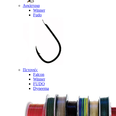
Αγκίστρια
Winner
Fudo
Πετονιές
Falcon
Winner
FUDO
Dyneema