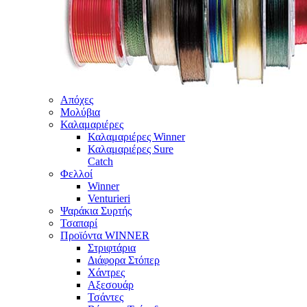
Απόχες
Μολύβια
Καλαμαριέρες
Καλαμαριέρες Winner
Καλαμαριέρες Sure
Catch
Φελλοί
Winner
Venturieri
Ψαράκια Συρτής
Τσαπαρί
Προϊόντα WINNER
Στριφτάρια
Διάφορα Στόπερ
Χάντρες
Αξεσουάρ
Τσάντες