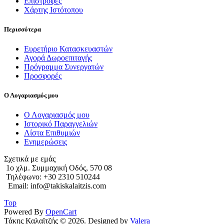
Επιστροφές
Χάρτης Ιστότοπου
Περισσότερα
Ευρετήριο Κατασκευαστών
Αγορά Δωροεπιταγής
Πρόγραμμα Συνεργατών
Προσφορές
Ο Λογαριασμός μου
Ο Λογαριασμός μου
Ιστορικό Παραγγελιών
Λίστα Επιθυμιών
Ενημερώσεις
Σχετικά με εμάς
1o χλμ. Συμμαχική Οδός, 570 08
Τηλέφωνο: +30 2310 510244
Email: info@takiskalaitzis.com
Top
Powered By
OpenCart
Τάκης Καλαϊτζής © 2026. Designed by
Valera