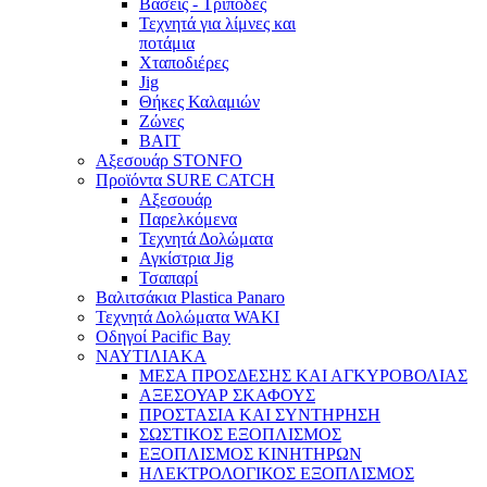
Βάσεις - Τρίποδες
Τεχνητά για λίμνες και
ποτάμια
Χταποδιέρες
Jig
Θήκες Καλαμιών
Ζώνες
BAIT
Αξεσουάρ STONFO
Προϊόντα SURE CATCH
Αξεσουάρ
Παρελκόμενα
Τεχνητά Δολώματα
Αγκίστρια Jig
Τσαπαρί
Βαλιτσάκια Plastica Panaro
Τεχνητά Δολώματα WAKI
Οδηγοί Pacific Bay
ΝΑΥΤΙΛΙΑΚΑ
ΜΕΣΑ ΠΡΟΣΔΕΣΗΣ ΚΑΙ ΑΓΚΥΡΟΒΟΛΙΑΣ
ΑΞΕΣΟΥΑΡ ΣΚΑΦΟΥΣ
ΠΡΟΣΤΑΣΙΑ ΚΑΙ ΣΥΝΤΗΡΗΣΗ
ΣΩΣΤΙΚΟΣ ΕΞΟΠΛΙΣΜΟΣ
ΕΞΟΠΛΙΣΜΟΣ ΚΙΝΗΤΗΡΩΝ
ΗΛΕΚΤΡΟΛΟΓΙΚΟΣ ΕΞΟΠΛΙΣΜΟΣ