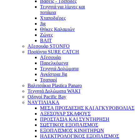
Βάσεις - Τρίποδες
Τεχνητά για λίμνες και
ποτάμια
Χταποδιέρες
Jig
Θήκες Καλαμιών
Ζώνες
BAIT
Αξεσουάρ STONFO
Προϊόντα SURE CATCH
Αξεσουάρ
Παρελκόμενα
Τεχνητά Δολώματα
Αγκίστρια Jig
Τσαπαρί
Βαλιτσάκια Plastica Panaro
Τεχνητά Δολώματα WAKI
Οδηγοί Pacific Bay
ΝΑΥΤΙΛΙΑΚΑ
ΜΕΣΑ ΠΡΟΣΔΕΣΗΣ ΚΑΙ ΑΓΚΥΡΟΒΟΛΙΑΣ
ΑΞΕΣΟΥΑΡ ΣΚΑΦΟΥΣ
ΠΡΟΣΤΑΣΙΑ ΚΑΙ ΣΥΝΤΗΡΗΣΗ
ΣΩΣΤΙΚΟΣ ΕΞΟΠΛΙΣΜΟΣ
ΕΞΟΠΛΙΣΜΟΣ ΚΙΝΗΤΗΡΩΝ
ΗΛΕΚΤΡΟΛΟΓΙΚΟΣ ΕΞΟΠΛΙΣΜΟΣ