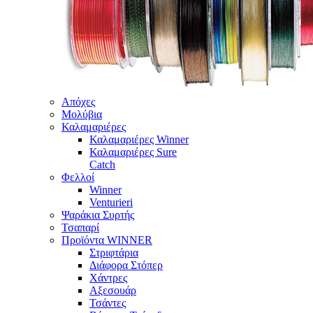
Απόχες
Μολύβια
Καλαμαριέρες
Καλαμαριέρες Winner
Καλαμαριέρες Sure
Catch
Φελλοί
Winner
Venturieri
Ψαράκια Συρτής
Τσαπαρί
Προϊόντα WINNER
Στριφτάρια
Διάφορα Στόπερ
Χάντρες
Αξεσουάρ
Τσάντες