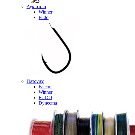
Αγκίστρια
Winner
Fudo
Πετονιές
Falcon
Winner
FUDO
Dyneema