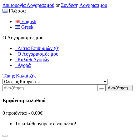
Δημιουργία Λογαριασμού
or
Σύνδεση Λογαριασμού
Γλώσσα
English
Greek
Ο Λογαριασμός μου
Λίστα Επιθυμιών (0)
Ο Λογαριασμός μου
Καλάθι Αγορών
Αγορά
Τάκης Καλαϊτζής
Αναζήτηση..
Εμφάνιση καλαθιού
0 προϊόν(τα) - 0,00€
Το καλάθι αγορών είναι άδειο!