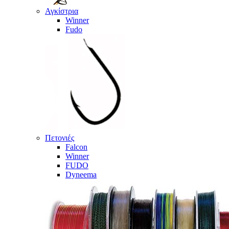
Αγκίστρια
Winner
Fudo
Πετονιές
Falcon
Winner
FUDO
Dyneema