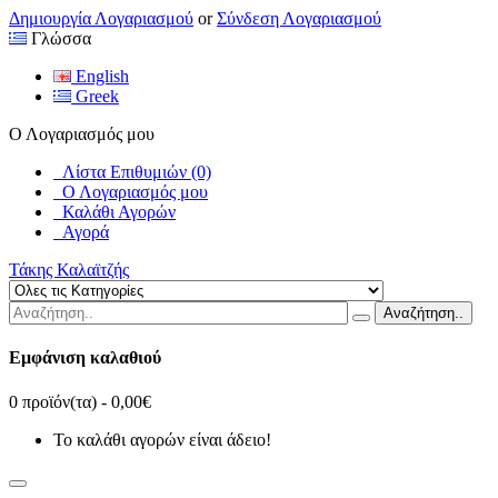
Δημιουργία Λογαριασμού
or
Σύνδεση Λογαριασμού
Γλώσσα
English
Greek
Ο Λογαριασμός μου
Λίστα Επιθυμιών (0)
Ο Λογαριασμός μου
Καλάθι Αγορών
Αγορά
Τάκης Καλαϊτζής
Αναζήτηση..
Εμφάνιση καλαθιού
0 προϊόν(τα) - 0,00€
Το καλάθι αγορών είναι άδειο!