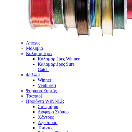
Απόχες
Μολύβια
Καλαμαριέρες
Καλαμαριέρες Winner
Καλαμαριέρες Sure
Catch
Φελλοί
Winner
Venturieri
Ψαράκια Συρτής
Τσαπαρί
Προϊόντα WINNER
Στριφτάρια
Διάφορα Στόπερ
Χάντρες
Αξεσουάρ
Τσάντες