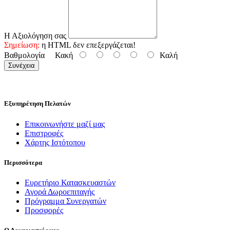
Η Αξιολόγηση σας
Σημείωση:
η HTML δεν επεξεργάζεται!
Βαθμολογία
Κακή
Καλή
Συνέχεια
Εξυπηρέτηση Πελατών
Επικοινωνήστε μαζί μας
Επιστροφές
Χάρτης Ιστότοπου
Περισσότερα
Ευρετήριο Κατασκευαστών
Αγορά Δωροεπιταγής
Πρόγραμμα Συνεργατών
Προσφορές