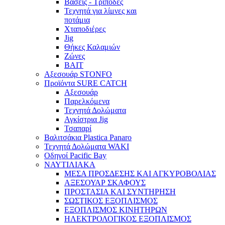
Βάσεις - Τρίποδες
Τεχνητά για λίμνες και
ποτάμια
Χταποδιέρες
Jig
Θήκες Καλαμιών
Ζώνες
BAIT
Αξεσουάρ STONFO
Προϊόντα SURE CATCH
Αξεσουάρ
Παρελκόμενα
Τεχνητά Δολώματα
Αγκίστρια Jig
Τσαπαρί
Βαλιτσάκια Plastica Panaro
Τεχνητά Δολώματα WAKI
Οδηγοί Pacific Bay
ΝΑΥΤΙΛΙΑΚΑ
ΜΕΣΑ ΠΡΟΣΔΕΣΗΣ ΚΑΙ ΑΓΚΥΡΟΒΟΛΙΑΣ
ΑΞΕΣΟΥΑΡ ΣΚΑΦΟΥΣ
ΠΡΟΣΤΑΣΙΑ ΚΑΙ ΣΥΝΤΗΡΗΣΗ
ΣΩΣΤΙΚΟΣ ΕΞΟΠΛΙΣΜΟΣ
ΕΞΟΠΛΙΣΜΟΣ ΚΙΝΗΤΗΡΩΝ
ΗΛΕΚΤΡΟΛΟΓΙΚΟΣ ΕΞΟΠΛΙΣΜΟΣ