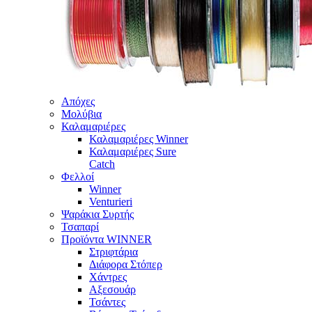
Απόχες
Μολύβια
Καλαμαριέρες
Καλαμαριέρες Winner
Καλαμαριέρες Sure
Catch
Φελλοί
Winner
Venturieri
Ψαράκια Συρτής
Τσαπαρί
Προϊόντα WINNER
Στριφτάρια
Διάφορα Στόπερ
Χάντρες
Αξεσουάρ
Τσάντες