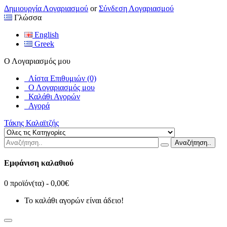
Δημιουργία Λογαριασμού
or
Σύνδεση Λογαριασμού
Γλώσσα
English
Greek
Ο Λογαριασμός μου
Λίστα Επιθυμιών (0)
Ο Λογαριασμός μου
Καλάθι Αγορών
Αγορά
Τάκης Καλαϊτζής
Αναζήτηση..
Εμφάνιση καλαθιού
0 προϊόν(τα) - 0,00€
Το καλάθι αγορών είναι άδειο!