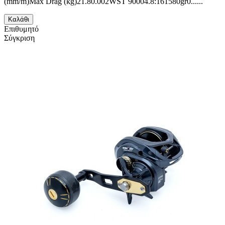
(mm/m)Max Drag (kg)21.80.002WST 90004.8:161580gr0......
Καλάθι
Επιθυμητό
Σύγκριση