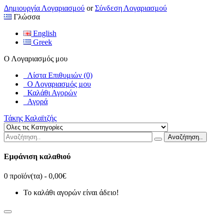
Δημιουργία Λογαριασμού
or
Σύνδεση Λογαριασμού
Γλώσσα
English
Greek
Ο Λογαριασμός μου
Λίστα Επιθυμιών (0)
Ο Λογαριασμός μου
Καλάθι Αγορών
Αγορά
Τάκης Καλαϊτζής
Αναζήτηση..
Εμφάνιση καλαθιού
0 προϊόν(τα) - 0,00€
Το καλάθι αγορών είναι άδειο!