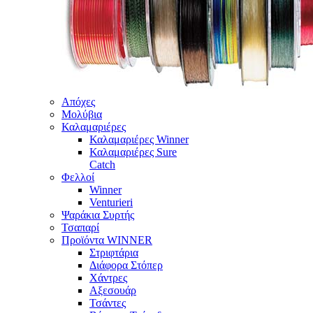
Απόχες
Μολύβια
Καλαμαριέρες
Καλαμαριέρες Winner
Καλαμαριέρες Sure
Catch
Φελλοί
Winner
Venturieri
Ψαράκια Συρτής
Τσαπαρί
Προϊόντα WINNER
Στριφτάρια
Διάφορα Στόπερ
Χάντρες
Αξεσουάρ
Τσάντες