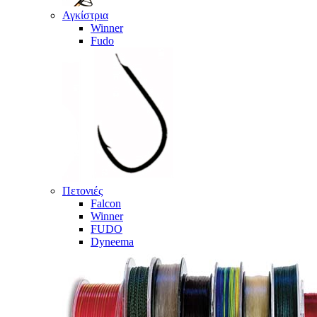
Αγκίστρια
Winner
Fudo
Πετονιές
Falcon
Winner
FUDO
Dyneema