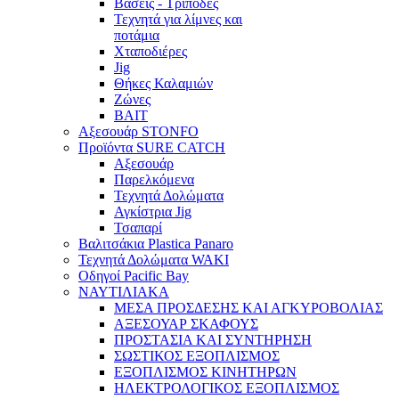
Βάσεις - Τρίποδες
Τεχνητά για λίμνες και
ποτάμια
Χταποδιέρες
Jig
Θήκες Καλαμιών
Ζώνες
BAIT
Αξεσουάρ STONFO
Προϊόντα SURE CATCH
Αξεσουάρ
Παρελκόμενα
Τεχνητά Δολώματα
Αγκίστρια Jig
Τσαπαρί
Βαλιτσάκια Plastica Panaro
Τεχνητά Δολώματα WAKI
Οδηγοί Pacific Bay
ΝΑΥΤΙΛΙΑΚΑ
ΜΕΣΑ ΠΡΟΣΔΕΣΗΣ ΚΑΙ ΑΓΚΥΡΟΒΟΛΙΑΣ
ΑΞΕΣΟΥΑΡ ΣΚΑΦΟΥΣ
ΠΡΟΣΤΑΣΙΑ ΚΑΙ ΣΥΝΤΗΡΗΣΗ
ΣΩΣΤΙΚΟΣ ΕΞΟΠΛΙΣΜΟΣ
ΕΞΟΠΛΙΣΜΟΣ ΚΙΝΗΤΗΡΩΝ
ΗΛΕΚΤΡΟΛΟΓΙΚΟΣ ΕΞΟΠΛΙΣΜΟΣ