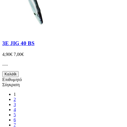
3E JIG 40 BS
4,90€
7,00€
.....
Καλάθι
Επιθυμητό
Σύγκριση
1
2
3
4
5
6
7